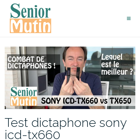
Aller
au
contenu
Test dictaphone sony
icd-tx660